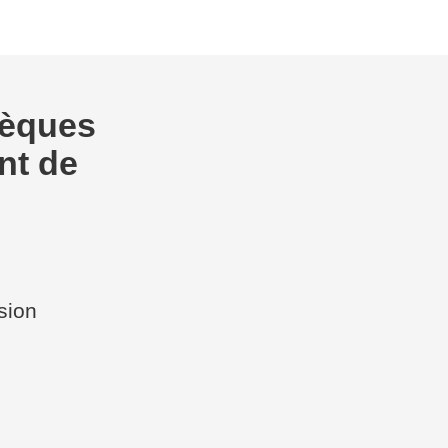
sèques
ant de
sion