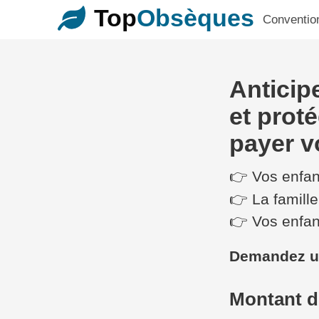
Top
Obsèques
Conventio
Anticip
et proté
payer v
👉 Vos enfa
👉 La famill
👉 Vos enfa
Demandez un
Montant d