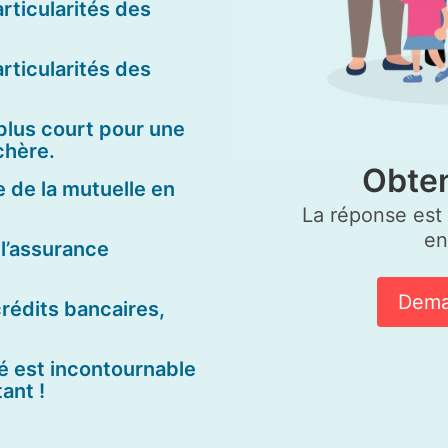
rticularités des
rticularités des
 plus court pour une
chère.
Obten
e de la mutuelle en
La réponse est g
en
 l’assurance
Dema
crédits bancaires,
té est incontournable
ant !