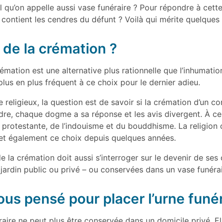
u’on appelle aussi vase funéraire ? Pour répondre à cette q
 contient les cendres du défunt ? Voilà qui mérite quelques 
x de la crémation ?
émation est une alternative plus rationnelle que l’inhumati
plus en plus fréquent à ce choix pour le dernier adieu.
religieux, la question est de savoir si la crémation d’un co
re, chaque dogme a sa réponse et les avis divergent. À ce jo
n protestante, de l’indouisme et du bouddhisme. La religion 
met également ce choix depuis quelques années.
 de la crémation doit aussi s’interroger sur le devenir de se
un jardin public ou privé – ou conservées dans un vase funéra
ous pensé pour placer l’urne funér
aire ne peut plus être conservée dans un domicile privé. El