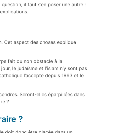
uestion, il faut s’en poser une autre :
explications.
on. Cet aspect des choses explique
rps fait ou non obstacle à la
ur, le judaïsme et l’islam n’y sont pas
catholique l’accepte depuis 1963 et le
s cendres. Seront-elles éparpillées dans
ire ?
aire ?
le doit donc être placée dans un