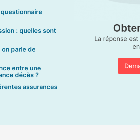
questionnaire
Obten
ion : quelles sont
La réponse est g
en
 on parle de
Dema
ence entre une
rance décès ?
érentes assurances