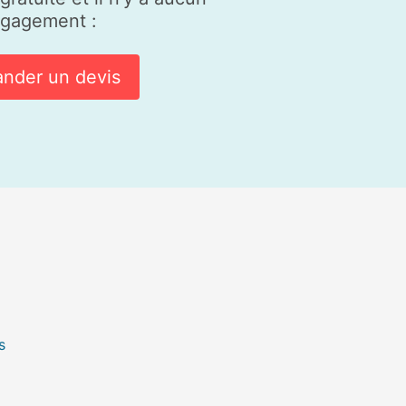
gagement :
nder un devis
s