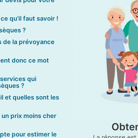
e qu’il faut savoir !
bsèques ?
s de la prévoyance
ient donc ce mot
 services qui
sèques ?
il et quelles sont les
 un prix moins cher
Obten
pte pour estimer le
La réponse est g