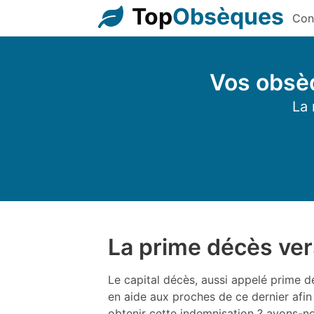
Top
Obsèques
Con
Vos obsèq
La 
La prime décès vers
Le capital décès, aussi appelé prime dé
en aide aux proches de ce dernier afi
obtenir cette indemnisation ? avons-no