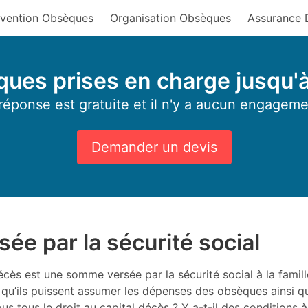
vention Obsèques
Organisation Obsèques
Assurance 
ues prises en charge jusqu'
réponse est gratuite et il n'y a aucun engageme
Demander un devis
ée par la sécurité social
cès est une somme versée par la sécurité social à la famille
n qu’ils puissent assumer les dépenses des obsèques ainsi 
us tous le droit au capital décès ? Y a-t-il des conditions